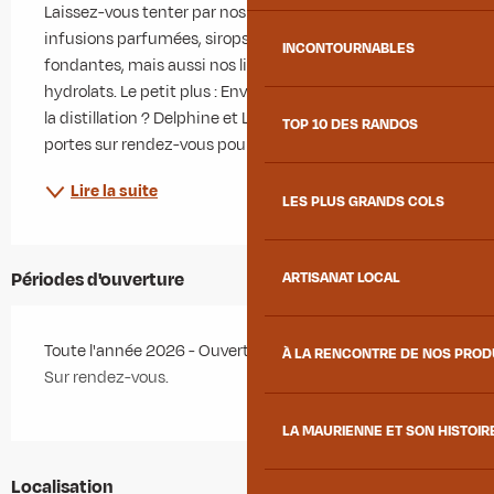
Laissez-vous tenter par nos créations artisanales : 
infusions parfumées, sirops gourmands, gelées 
INCONTOURNABLES
fondantes, mais aussi nos liqueurs, apéritifs, miel et 
hydrolats. Le petit plus : Envie de percer les secrets de 
la distillation ? Delphine et Ludovic vous ouvrent leurs 
TOP 10 DES RANDOS
portes sur rendez-vous pour une...
Lire la suite
LES PLUS GRANDS COLS
Périodes d'ouverture
ARTISANAT LOCAL
Toute l'année 2026 - Ouvert tous les jours
À LA RENCONTRE DE NOS PRO
Sur rendez-vous.
LA MAURIENNE ET SON HISTOIR
Localisation