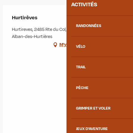
ACTIVITÉS
Hurtirêves
RANDONNÉES
Hurtireves, 2485 Rte du Col, Les Champs, 73220 Saint-
Alban-des-Hurtières
M'y rendre
VÉLO
TRAIL
PÊCHE
GRIMPER ET VOLER
JEUX D'AVENTURE