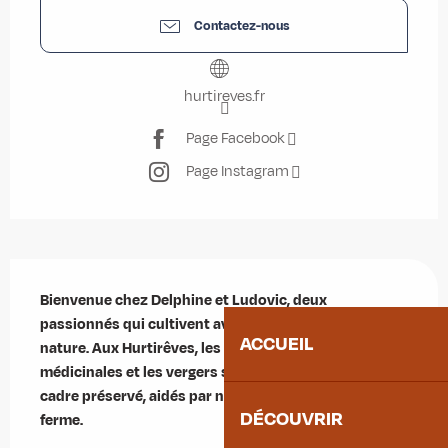
Contactez-nous
hurtireves.fr
Page Facebook
Page Instagram
Description
Bienvenue chez Delphine et Ludovic, deux 
passionnés qui cultivent avec soin le meilleur de la 
ACCUEIL
nature. Aux Hurtirêves, les plantes aromatiques, 
médicinales et les vergers s'épanouissent dans un 
cadre préservé, aidés par nos abeilles qui rythment la 
DÉCOUVRIR
ferme.