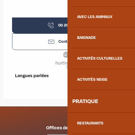
AVEC LES ANIMAUX
06 20 42 58
▒▒
BAIGNADE
Contactez-nous
ACTIVITÉS CULTURELLES
hurtireves.fr
Langues parlées
Langues parlées
ACTIVITÉS NEIGE
PRATIQUE
RESTAURANTS
Offices de tourisme