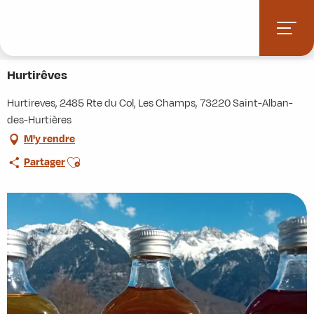
Aller
Accueil
Stations villages
Albiez-Montrond
au
Accès et informations pratiques
Commerces et services
contenu
Hurtirêves
principal
Hurtirêves
Hurtireves, 2485 Rte du Col, Les Champs, 73220 Saint-Alban-
des-Hurtières
M'y rendre
Ajouter aux favoris
Partager