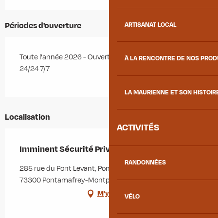
Périodes d'ouverture
ARTISANAT LOCAL
Toute l'année 2026 - Ouvert tous les jours
À LA RENCONTRE DE NOS PRO
24/24 7/7
LA MAURIENNE ET SON HISTOIR
Localisation
ACTIVITÉS
Imminent Sécurité Privée
RANDONNÉES
285 rue du Pont Levant, Pontamafrey-Montpascal,
73300 Pontamafrey-Montpascal
M'y rendre
VÉLO