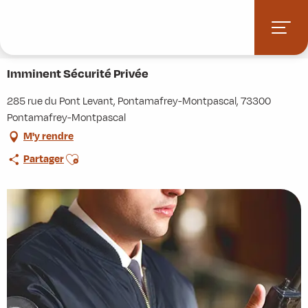
Aller
Accueil
Stations villages
Albiez-Montrond
au
Accès et informations pratiques
Commerces et services
contenu
Imminent Sécurité Privée
principal
Imminent Sécurité Privée
285 rue du Pont Levant, Pontamafrey-Montpascal, 73300
Pontamafrey-Montpascal
M'y rendre
Ajouter aux favoris
Partager