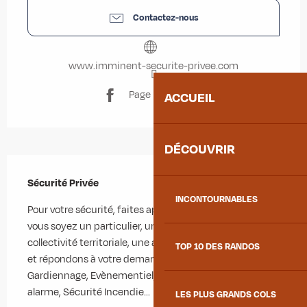
Contactez-nous
www.imminent-securite-privee.com
Page Facebook
ACCUEIL
DÉCOUVRIR
Description
Sécurité Privée
INCONTOURNABLES
Pour votre sécurité, faites appel à nos services. Que 
vous soyez un particulier, une entreprise, une 
collectivité territoriale, une association, nous étudions 
TOP 10 DES RANDOS
et répondons à votre demande en matière de 
Gardiennage, Evènementiel, Ronde, Intervention sur 
alarme, Sécurité Incendie...
LES PLUS GRANDS COLS