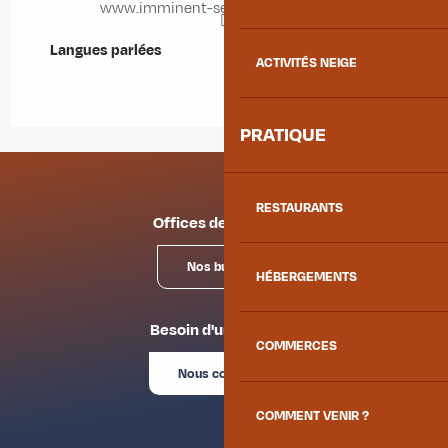
www.imminent-securite-privee.com
Langues parlées
Langues parlées
ACTIVITÉS NEIGE
PRATIQUE
RESTAURANTS
Offices de tourisme
Nos bureaux
HÉBERGEMENTS
Besoin d'un conseil ?
COMMERCES
Nous contacter
COMMENT VENIR ?