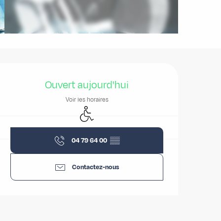
Ouverture et coordonnées
Ouvert aujourd'hui
Voir les horaires
Accès handicapés
04 79 64 00
▒▒
Contactez-nous