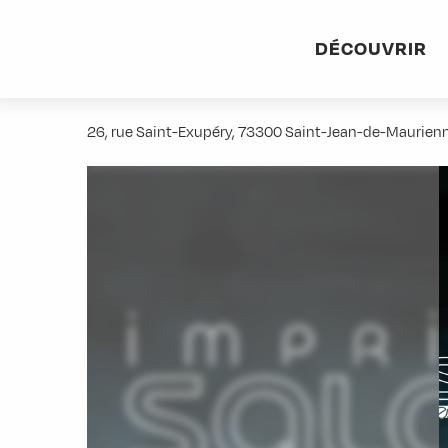
Aller
Accueil
Stations villages
Albiez-Montrond
Accès et 
au
DÉCOUVRIR
contenu
Imprimerie Salomon
principal
26, rue Saint-Exupéry, 73300 Saint-Jean-de-Maurien