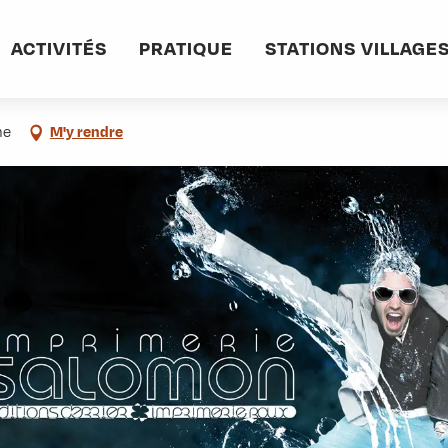
informations pratiques
Commerces et services
Imprimerie Salomon
ACTIVITÉS
PRATIQUE
STATIONS VILLAGE
ne
M'y rendre