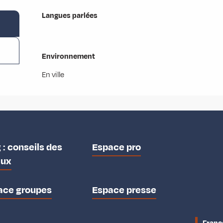
Langues parlées
Langues parlées
Environnement
Environnement
En ville
 : conseils des
Espace pro
aux
ace groupes
Espace presse
Franc