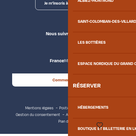
ALBIEZ-MONTROND
Je m'inscris à la newsletter
SAINT-COLOMBAN-DES-VILLAR
Nous suivre
LES BOTTIÈRES
France
Maurienne
ESPACE NORDIQUE DU GRAND 
Comment venir ?
RÉSERVER
HÉBERGEMENTS
Mentions légales
Politique de confidentialité
Gestion du consentement
Accessibilité : non conforme
Plan du site
BOUTIQUE ET BILLETTERIE EN L
Voir les favoris