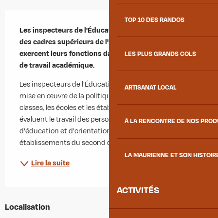
Description
TOP 10 DES RANDOS
Les inspecteurs de l'Éducation nationale (IEN) sont 
des cadres supérieurs de l'Éducation nationale. Ils 
exercent leurs fonctions dans le cadre du programme 
LES PLUS GRANDS COLS
de travail académique.
Les inspecteurs de l'Éducation nationale : - veillent à la 
ARTISANAT LOCAL
mise en œuvre de la politique éducative dans les 
classes, les écoles et les établissements scolaires - 
évaluent le travail des personnels enseignants, 
À LA RENCONTRE DE NOS PRO
d'éducation et d'orientation des écoles et des 
établissements du second degré et...
LA MAURIENNE ET SON HISTOIR
Lire la suite
ACTIVITÉS
Localisation