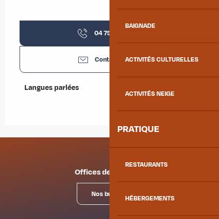
BAIGNADE
04 79 64 04
▒▒
Contactez-nous
ACTIVITÉS CULTURELLES
Langues parlées
Langues parlées
ACTIVITÉS NEIGE
PRATIQUE
RESTAURANTS
Offices de tourisme
Nos bureaux
HÉBERGEMENTS