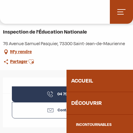
Aller
Accueil
Stations villages
Albiez-Montrond
au
Accès et informations pratiques
Commerces et services
contenu
Inspection de l'Éducation Nationale
principal
Inspection de l'Éducation Nationale
76 Avenue Samuel Pasquier, 73300 Saint-Jean-de-Maurienne
M'y rendre
Ajouter aux favoris
Partager
ACCUEIL
Ouverture et coordonnées
04 79 64 04
▒▒
DÉCOUVRIR
Contactez-nous
INCONTOURNABLES