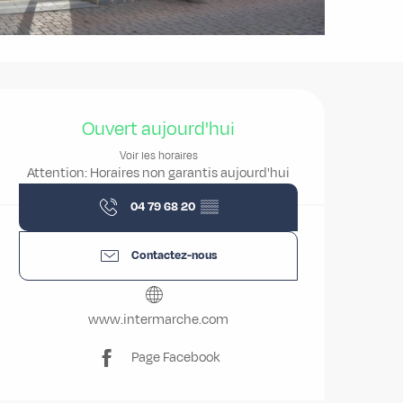
Ouverture et coordonnées
Ouvert aujourd'hui
Voir les horaires
Attention: Horaires non garantis aujourd'hui
04 79 68 20
▒▒
Contactez-nous
www.intermarche.com
Page Facebook