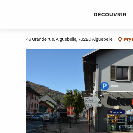
Aller
Accueil
Stations villages
Albiez-Montrond
Accès et 
au
DÉCOUVRIR
contenu
Intermarché contact
principal
46 Grande rue, Aiguebelle, 73220 Aiguebelle
M'y 