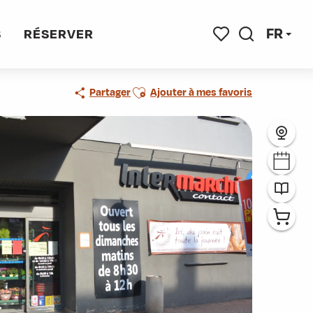
FR
S
RÉSERVER
Recherche
Voir les favoris
Ajouter aux favoris
Partager
Ajouter à mes favoris