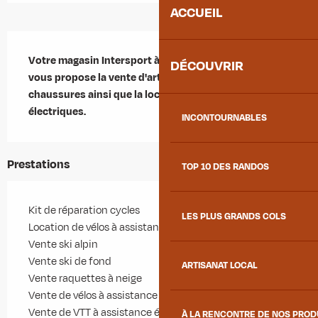
ACCUEIL
Description
Votre magasin Intersport à Saint-Jean-de-Maurienne 
DÉCOUVRIR
vous propose la vente d'articles de sport, textiles, 
chaussures ainsi que la location de vélos et vélos 
électriques.
INCONTOURNABLES
Prestations
TOP 10 DES RANDOS
Kit de réparation cycles
LES PLUS GRANDS COLS
Location de vélos à assistance électrique
Vente ski alpin
Vente ski de fond
ARTISANAT LOCAL
Vente raquettes à neige
Vente de vélos à assistance électrique
Vente de VTT à assistance électrique
À LA RENCONTRE DE NOS PRO