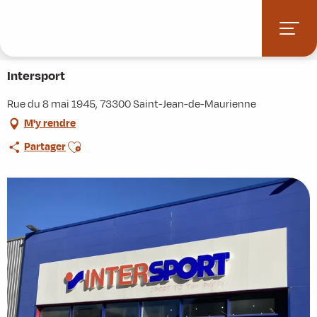
Aller
Accueil
Stations villages
Albiez-Montrond
au
Accès et informations pratiques
Commerces et services
contenu
Intersport
principal
Intersport
Rue du 8 mai 1945, 73300 Saint-Jean-de-Maurienne
M'y rendre
Ajouter aux favoris
Partager