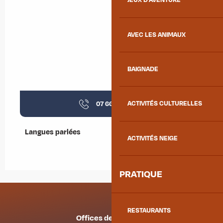
JEUX D'AVENTURE
AVEC LES ANIMAUX
BAIGNADE
07 66 46 03
▒▒
ACTIVITÉS CULTURELLES
Langues parlées
Langues parlées
ACTIVITÉS NEIGE
PRATIQUE
RESTAURANTS
Offices de tourisme