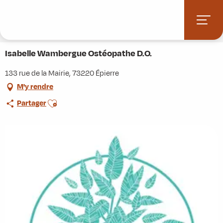
Aller
Accueil
Stations villages
Albiez-Montrond
au
Accès et informations pratiques
Commerces et services
contenu
Isabelle Wambergue Ostéopathe D.O.
principal
Isabelle Wambergue Ostéopathe D.O.
133 rue de la Mairie, 73220 Épierre
M'y rendre
Ajouter aux favoris
Partager