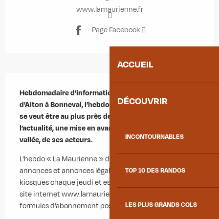
www.lamaurienne.fr
Page Facebook
ACCUEIL
Description
Hebdomadaire d’informations générales locales, 
DÉCOUVRIR
d’Aiton à Bonneval, l’hebdomadaire « La Maurienne » 
se veut être au plus près de ses lecteurs, avec, outre 
l’actualité, une mise en avant du patrimoine de la 
INCONTOURNABLES
vallée, de ses acteurs.
L’hebdo « La Maurienne » diffuse également petites 
annonces et annonces légales. Il est disponible en 
TOP 10 DES RANDOS
kiosques chaque jeudi et est téléchargeable sur son 
site internet www.lamaurienne.fr (différentes 
LES PLUS GRANDS COLS
formules d’abonnement possibles).