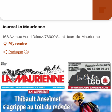
Aller
Accueil
Stations villages
Albiez-Montrond
au
Accès et informations pratiques
Commerces et services
contenu
Journal La Maurienne
principal
Journal La Maurienne
168 Avenue Henri Falcoz, 73300 Saint-Jean-de-Maurienne
M'y rendre
Ajouter aux favoris
Partager