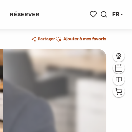
thérapeute et Coach Spécialisé
FR
S
RÉSERVER
Recherche
Voir les favoris
Ajouter aux favoris
Partager
Ajouter à mes favoris