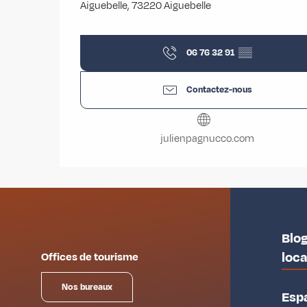
Aiguebelle, 73220 Aiguebelle
06 76 32 91
▒▒
Contactez-nous
julienpagnucco.com
Blog
loc
Offices de tourisme
Nos bureaux
Esp