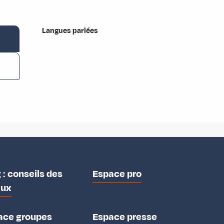
Langues parlées
Langues parlées
 : conseils des
Espace pro
aux
ace groupes
Espace presse