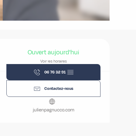
Ouverture et coordonnées
Ouvert aujourd'hui
Voir les horaires
06 76 32 91
▒▒
Contactez-nous
julienpagnucco.com