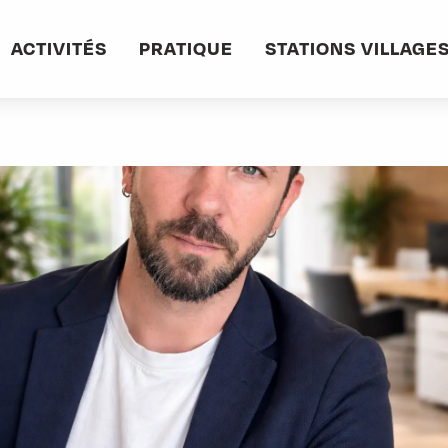
informations pratiques
Commerces et services
Julien Pagnucco - Hypno
ACTIVITÉS
PRATIQUE
STATIONS VILLAGE
te et Coach Spécialisé