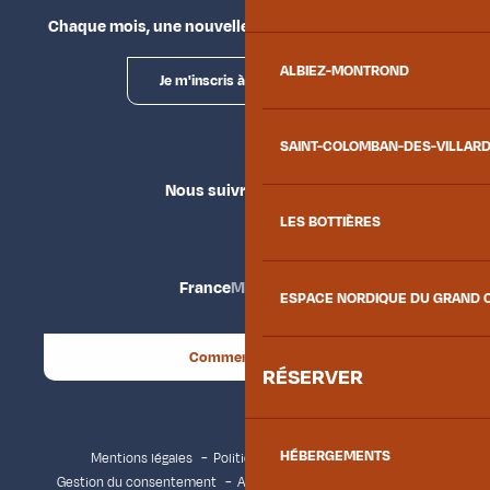
Chaque mois, une nouvelle façon d'explorer la vallée.
ALBIEZ-MONTROND
Je m'inscris à la newsletter
SAINT-COLOMBAN-DES-VILLAR
Nous suivre
LES BOTTIÈRES
France
Maurienne
ESPACE NORDIQUE DU GRAND 
Comment venir ?
RÉSERVER
HÉBERGEMENTS
Mentions légales
Politique de confidentialité
Gestion du consentement
Accessibilité : non conforme