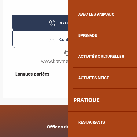
AVEC LES ANIMAUX
07 67 69 77
▒▒
BAIGNADE
Contactez-nous
ACTIVITÉS CULTURELLES
www.kravmagasavoie.com
Langues parlées
Langues parlées
ACTIVITÉS NEIGE
PRATIQUE
RESTAURANTS
Offices de tourisme