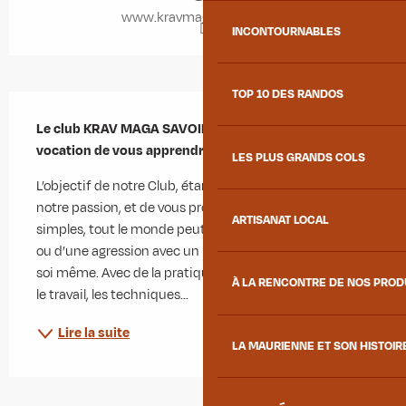
www.kravmagasavoie.com
INCONTOURNABLES
TOP 10 DES RANDOS
Description
Le club KRAV MAGA SAVOIE est un club ayant pour 
vocation de vous apprendre la Self-Défense.
LES PLUS GRANDS COLS
L’objectif de notre Club, étant de vous transmettre 
notre passion, et de vous prouver que par des gestes 
ARTISANAT LOCAL
simples, tout le monde peut se sortir d’une situation, 
ou d’une agression avec un minimum de danger pour 
soi même. Avec de la pratique, un peu d’assiduité dans 
À LA RENCONTRE DE NOS PRO
le travail, les techniques...
Lire la suite
LA MAURIENNE ET SON HISTOIR