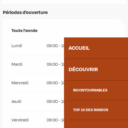
Périodes d'ouverture
Toute l'année
Toute l'année
Lundi
09:00 - 18:00
ACCUEIL
Mardi
09:00 - 18:00
DÉCOUVRIR
Mercredi
09:00 - 18:00
INCONTOURNABLES
Jeudi
09:00 - 18:00
TOP 10 DES RANDOS
Vendredi
09:00 - 18:00