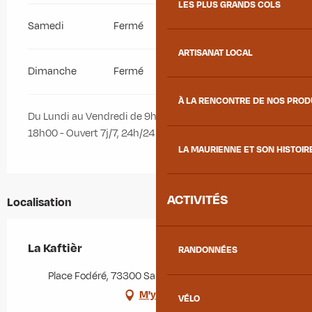
LES PLUS GRANDS COLS
Samedi
Fermé
ARTISANAT LOCAL
Dimanche
Fermé
À LA RENCONTRE DE NOS PRO
Du Lundi au Vendredi de 9h00 à 12h00 et de 14h00 à
18h00 - Ouvert 7j/7, 24h/24 pour nos adhérents
LA MAURIENNE ET SON HISTOIR
ACTIVITÉS
Localisation
La Kaftièr
RANDONNÉES
Place Fodéré, 73300 Saint-Jean-de-Maurienne
M'y rendre
VÉLO