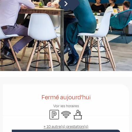
Ouverture et coordonnées
Fermé aujourd'hui
Voir les horaires
Parking
WiFi
Séminaires
+ 10 autre(s) prestation(s)