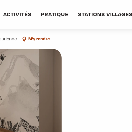
informations pratiques
Commerces et services
La Ros’Art
ACTIVITÉS
PRATIQUE
STATIONS VILLAGE
aurienne
M'y rendre