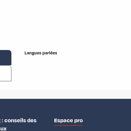
Langues parlées
Langues parlées
 : conseils des
Espace pro
aux