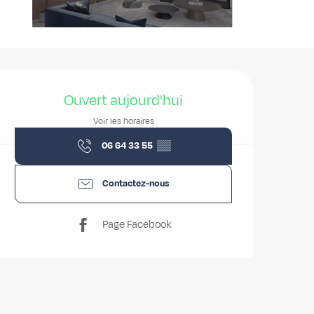
Ouverture et coordonnées
Ouvert aujourd'hui
Voir les horaires
06 64 33 55
▒▒
Contactez-nous
Page Facebook