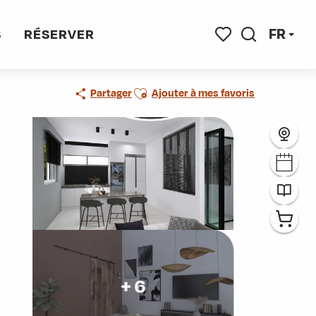
FR
S
RÉSERVER
Recherche
Voir les favoris
Ajouter aux favoris
Partager
Ajouter à mes favoris
+ 6