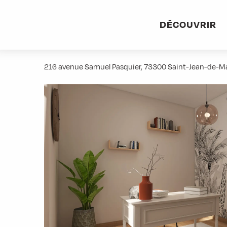
Aller
Accueil
Stations villages
Albiez-Montrond
Accès et 
au
DÉCOUVRIR
contenu
La Ros’Art
principal
216 avenue Samuel Pasquier, 73300 Saint-Jean-de-M