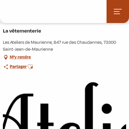
Aller
Accueil
Stations villages
Albiez-Montrond
au
Accès et informations pratiques
Commerces et services
contenu
La vêtementerie
principal
La vêtementerie
Les Ateliers de Maurienne, 847 rue des Chaudannes, 73300
Saint-Jean-de-Maurienne
M'y rendre
Ajouter aux favoris
Partager