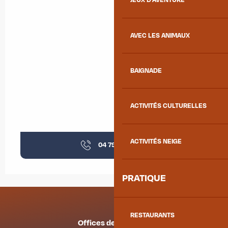
JEUX D'AVENTURE
AVEC LES ANIMAUX
BAIGNADE
ACTIVITÉS CULTURELLES
ACTIVITÉS NEIGE
04 79 59 96
▒▒
PRATIQUE
RESTAURANTS
Offices de tourisme