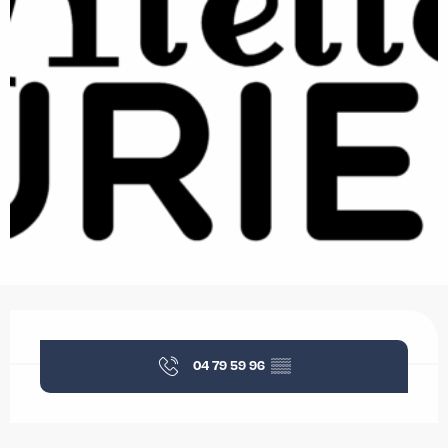
Ouverture et coordonnées
04 79 59 96
▒▒