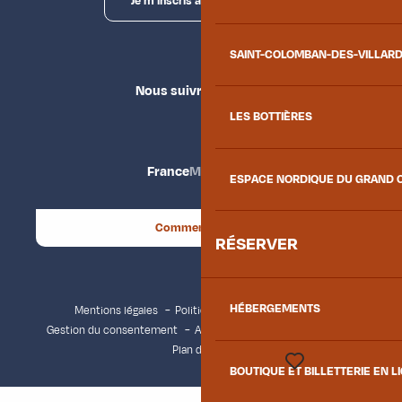
Je m'inscris à la newsletter
SAINT-COLOMBAN-DES-VILLAR
Nous suivre
LES BOTTIÈRES
France
Maurienne
ESPACE NORDIQUE DU GRAND 
Comment venir ?
RÉSERVER
HÉBERGEMENTS
Mentions légales
Politique de confidentialité
Gestion du consentement
Accessibilité : non conforme
Plan du site
BOUTIQUE ET BILLETTERIE EN L
Voir les favoris