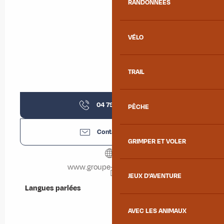
RANDONNÉES
VÉLO
TRAIL
04 79 83 29
▒▒
PÊCHE
Contactez-nous
GRIMPER ET VOLER
www.groupe-lauziere.com
JEUX D'AVENTURE
Langues parlées
Langues parlées
AVEC LES ANIMAUX