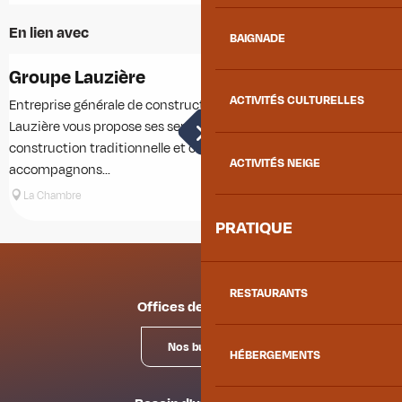
En lien avec
BAIGNADE
Groupe Lauzière
L
ACTIVITÉS CULTURELLES
Entreprise générale de construction immobilière, le Groupe
L
Lauzière vous propose ses services en matière de
l
construction traditionnelle et chalets. Nous vous
ACTIVITÉS NEIGE
accompagnons...
La Chambre
PRATIQUE
RESTAURANTS
Offices de tourisme
Nos bureaux
HÉBERGEMENTS