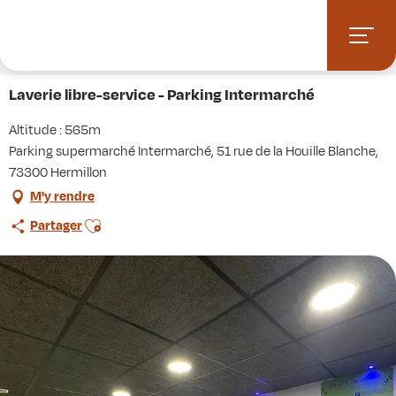
Aller
Accueil
Stations villages
Albiez-Montrond
au
Accès et informations pratiques
Commerces et services
contenu
Laverie libre-service - Parking Intermarché
principal
Laverie libre-service - Parking Intermarché
Altitude : 565m
Parking supermarché Intermarché, 51 rue de la Houille Blanche,
73300 Hermillon
M'y rendre
Ajouter aux favoris
Partager