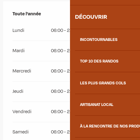
Toute l'année
Toute l'année
DÉCOUVRIR
Lundi
06:00 - 22:00
INCONTOURNABLES
Mardi
06:00 - 22:00
TOP 10 DES RANDOS
Mercredi
06:00 - 22:00
LES PLUS GRANDS COLS
Jeudi
06:00 - 22:00
ARTISANAT LOCAL
Vendredi
06:00 - 22:00
À LA RENCONTRE DE NOS PRO
Samedi
06:00 - 22:00