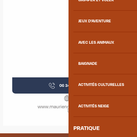
JEUX D'AVENTURE
AVEC LES ANIMAUX
BAIGNADE
ACTIVITÉS CULTURELLES
06 34 14 83
▒▒
ACTIVITÉS NEIGE
www.maurienne-laveries.com
PRATIQUE