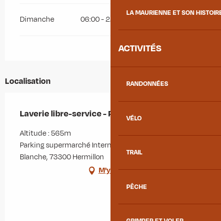
LA MAURIENNE ET SON HISTOIR
Dimanche
06:00 - 22:00
ACTIVITÉS
Localisation
RANDONNÉES
Laverie libre-service - Parking Intermarché
VÉLO
Altitude : 565m
Parking supermarché Intermarché, 51 rue de la Houille
TRAIL
Blanche, 73300 Hermillon
M'y rendre
PÊCHE
GRIMPER ET VOLER