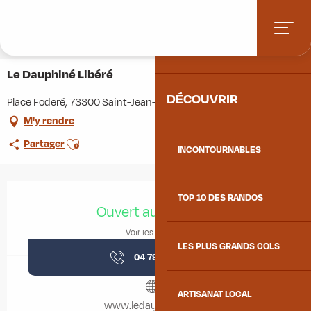
Aller
Accueil
Stations villages
Albiez-Montrond
au
Accès et informations pratiques
Commerces et services
contenu
Le Dauphiné Libéré
ACCUEIL
principal
Le Dauphiné Libéré
DÉCOUVRIR
Place Foderé, 73300 Saint-Jean-de-Maurienne
M'y rendre
Ajouter aux favoris
Partager
INCONTOURNABLES
Ouverture et coordonnées
TOP 10 DES RANDOS
Ouvert aujourd'hui
Voir les horaires
LES PLUS GRANDS COLS
04 79 83 55
▒▒
ARTISANAT LOCAL
www.ledauphine.com