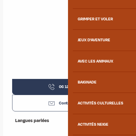
GRIMPER ET VOLER
JEUX D'AVENTURE
AVEC LES ANIMAUX
BAIGNADE
06 12 99 49
▒▒
Contactez-nous
ACTIVITÉS CULTURELLES
Langues parlées
Langues parlées
ACTIVITÉS NEIGE