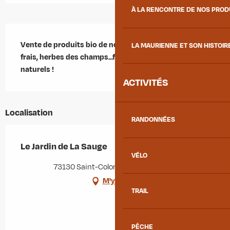
À LA RENCONTRE DE NOS PRO
Description
Vente de produits bio de nos montagnes : légumes 
LA MAURIENNE ET SON HISTOIR
frais, herbes des champs...faites le plein de produits 
naturels !
ACTIVITÉS
Localisation
RANDONNÉES
Le Jardin de La Sauge
VÉLO
73130 Saint-Colomban-des-Villards
M'y rendre
TRAIL
PÊCHE