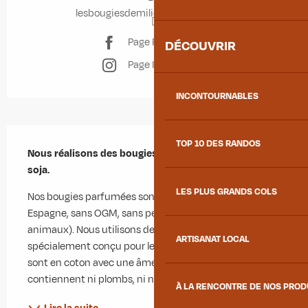
lesbougiesdemilie.myshopify.com
Page Facebook
DÉCOUVRIR
Page Instagram
INCONTOURNABLES
Description
TOP 10 DES RANDOS
Nous réalisons des bougies parfumées à la cire de 
soja.
LES PLUS GRANDS COLS
Nos bougies parfumées sont à la cire de soja (origine 
Espagne, sans OGM, sans pesticides, non testée sur les 
animaux). Nous utilisons des fragrances de Grasse 
ARTISANAT LOCAL
spécialement conçu pour les bougies. Nos mèches 
sont en coton avec une âme en papier (elles ne 
contiennent ni plombs, ni nylon, ni paraffine...
À LA RENCONTRE DE NOS PRO