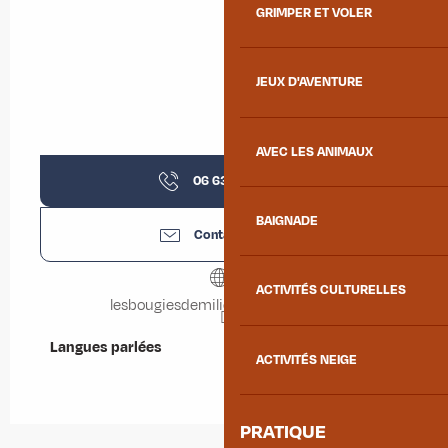
GRIMPER ET VOLER
JEUX D'AVENTURE
AVEC LES ANIMAUX
06 63 33 39
▒▒
BAIGNADE
Contactez-nous
ACTIVITÉS CULTURELLES
lesbougiesdemilie.myshopify.com
Langues parlées
Langues parlées
ACTIVITÉS NEIGE
PRATIQUE