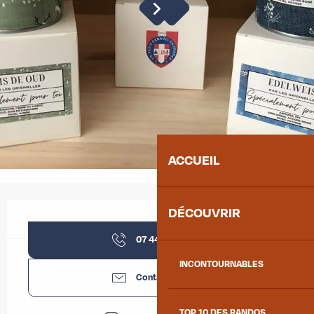
ACCUEIL
Ouverture et coordonnées
DÉCOUVRIR
07 44 72 44
▒▒
INCONTOURNABLES
Contactez-nous
TOP 10 DES RANDOS