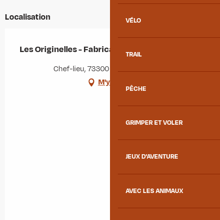
Localisation
VÉLO
Les Originelles - Fabricant de bougies
TRAIL
Chef-lieu, 73300 Albiez-Montrond
M'y rendre
PÊCHE
GRIMPER ET VOLER
JEUX D'AVENTURE
AVEC LES ANIMAUX