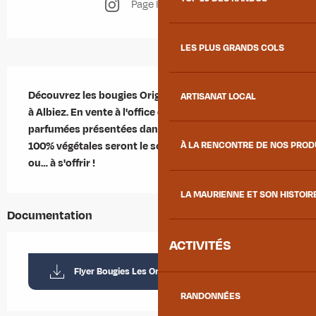
Page Instagram
LES PLUS GRANDS COLS
Description
Découvrez les bougies Originelles faîtes 100% maison 
ARTISANAT LOCAL
à Albiez. En vente à l'office de tourisme, ces bougies 
parfumées présentées dans de jolies boîtes en métal, 
100% végétales seront le souvenir idéal à rapporter 
À LA RENCONTRE DE NOS PRO
ou… à s'offrir !
LA MAURIENNE ET SON HISTOIR
Documentation
ACTIVITÉS
Flyer Bougies Les Originelles
RANDONNÉES