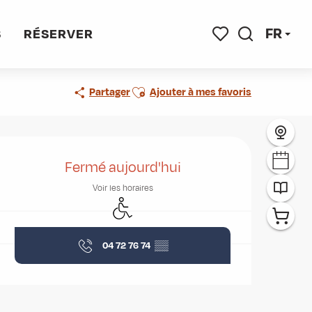
FR
S
RÉSERVER
Recherche
Voir les favoris
Ajouter aux favoris
Partager
Ajouter à mes favoris
Ouverture et coordonnées
Fermé aujourd'hui
Voir les horaires
Accès handicapés
04 72 76 74
▒▒