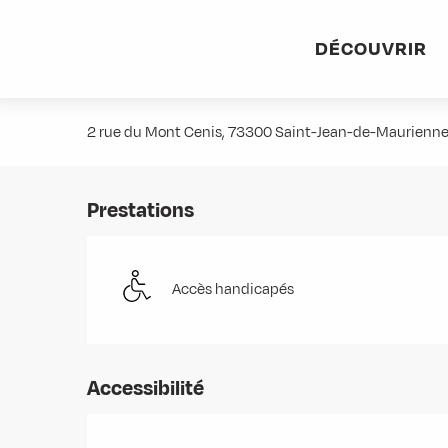
Aller
Accueil
Stations villages
Albiez-Montrond
Accès et 
au
DÉCOUVRIR
contenu
Macif Assurances
principal
2 rue du Mont Cenis, 73300 Saint-Jean-de-Maurienn
Prestations
Accès handicapés
Accessibilité