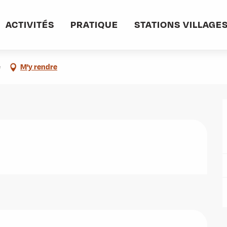
informations pratiques
Commerces et services
Macif Assurances
ACTIVITÉS
PRATIQUE
STATIONS VILLAGE
e
M'y rendre