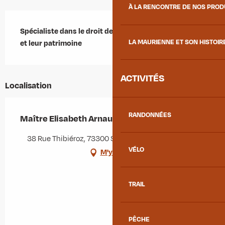
À LA RENCONTRE DE NOS PRO
Description
Spécialiste dans le droit de la famille, des personnes 
LA MAURIENNE ET SON HISTOIR
et leur patrimoine
ACTIVITÉS
Localisation
RANDONNÉES
Maître Elisabeth Arnaud-Bodecher Avocate
38 Rue Thibiéroz, 73300 Saint-Jean-de-Maurienne
VÉLO
M'y rendre
TRAIL
PÊCHE