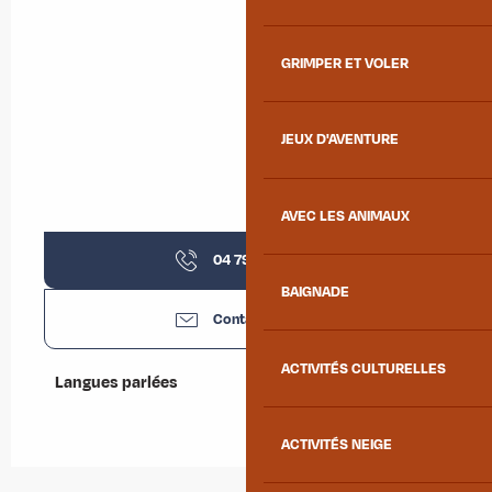
GRIMPER ET VOLER
JEUX D'AVENTURE
AVEC LES ANIMAUX
04 79 05 18
▒▒
BAIGNADE
Contactez-nous
ACTIVITÉS CULTURELLES
Langues parlées
Langues parlées
ACTIVITÉS NEIGE