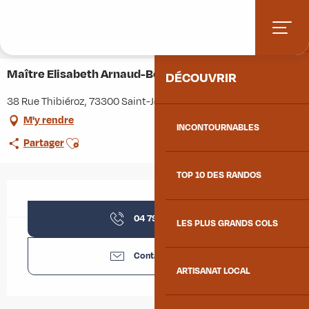
Aller
Accueil
Stations villages
Albiez-Montrond
ACCUEIL
au
Accès et informations pratiques
Commerces et services
contenu
Maître Elisabeth Arnaud-Bodecher Avocate
principal
Maître Elisabeth Arnaud-Bodecher Avocate
DÉCOUVRIR
38 Rue Thibiéroz, 73300 Saint-Jean-de-Maurienne
M'y rendre
INCONTOURNABLES
Ajouter aux favoris
Partager
TOP 10 DES RANDOS
Ouverture et coordonnées
04 79 05 18
▒▒
LES PLUS GRANDS COLS
Contactez-nous
ARTISANAT LOCAL