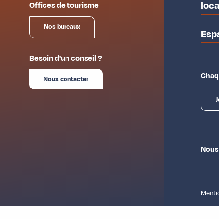
loc
Offices de tourisme
Nos bureaux
Esp
Besoin d'un conseil ?
Chaqu
Nous contacter
J
Nous
Mentio