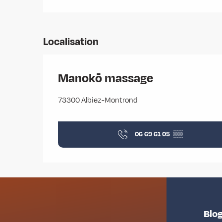
Localisation
Manokō massage
73300 Albiez-Montrond
06 69 61 05
▒▒
Blog