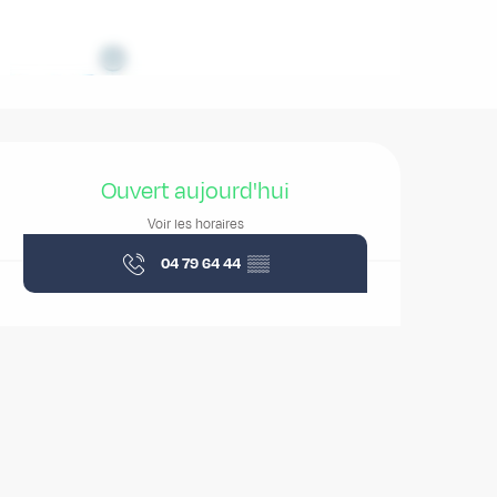
Ouverture et coordonnées
Ouvert aujourd'hui
Voir les horaires
04 79 64 44
▒▒