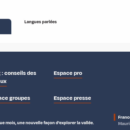
Langues parlées
Langues parlées
 : conseils des
Espace pro
aux
ace groupes
Espace presse
Franc
e mois, une nouvelle façon d'explorer la vallée.
Maur