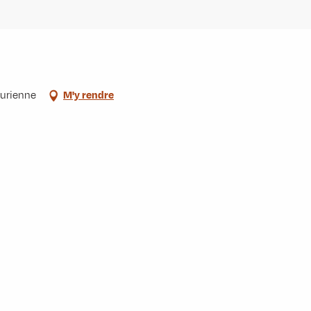
aurienne
M'y rendre