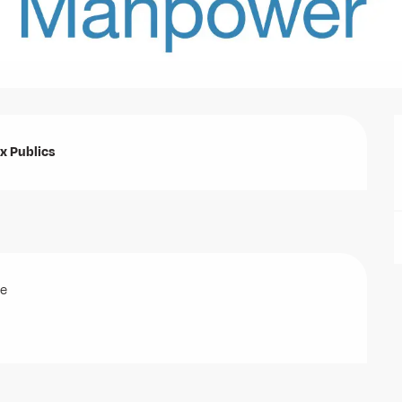
ux Publics
he