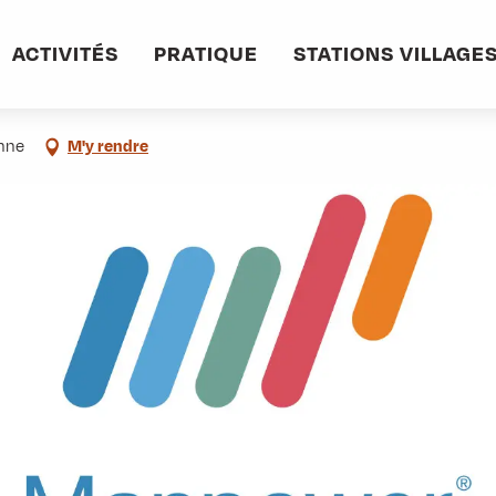
informations pratiques
Commerces et services
Manpower
ACTIVITÉS
PRATIQUE
STATIONS VILLAGE
enne
M'y rendre