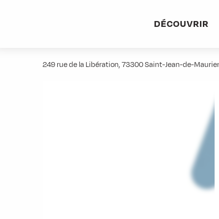
Aller
Accueil
Stations villages
Albiez-Montrond
Accès et 
au
DÉCOUVRIR
contenu
Manpower
principal
249 rue de la Libération, 73300 Saint-Jean-de-Mauri