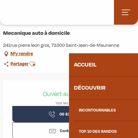
Aller
Accueil
Stations villages
Albiez-Montrond
au
Accès et informations pratiques
Commerces et services
contenu
Mecanique auto à domicile
principal
Mecanique auto à domicile
241rue pierre leon gros, 73300 Saint-Jean-de-Maurienne
M'y rendre
Ajouter aux favoris
Partager
ACCUEIL
Ouverture et coordonnées
DÉCOUVRIR
Ouvert aujourd'hui
Voir les horaires
INCONTOURNABLES
06 83 63 97
▒▒
Contactez-nous
TOP 10 DES RANDOS