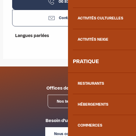
06 83 63 97
▒▒
Contactez-nous
ACTIVITÉS CULTURELLES
Langues parlées
Langues parlées
ACTIVITÉS NEIGE
PRATIQUE
RESTAURANTS
Offices de tourisme
Nos bureaux
HÉBERGEMENTS
Besoin d'un conseil ?
COMMERCES
Nous contacter