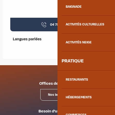
BAIGNADE
04 79 05 11
▒▒
ACTIVITÉS CULTURELLES
Langues parlées
Langues parlées
ACTIVITÉS NEIGE
PRATIQUE
RESTAURANTS
Offices de tourisme
Nos bureaux
HÉBERGEMENTS
Besoin d'un conseil ?