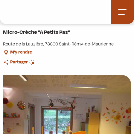
Aller
Accueil
Stations villages
Albiez-Montrond
au
Accès et informations pratiques
Commerces et services
contenu
Micro-Crèche "A Petits Pas"
principal
Micro-Crèche "A Petits Pas"
Route de la Lauzière, 73660 Saint-Rémy-de-Maurienne
M'y rendre
Ajouter aux favoris
Partager