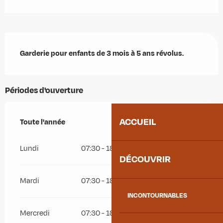
Description
Garderie pour enfants de 3 mois à 5 ans révolus.
Périodes d'ouverture
ACCUEIL
Toute l'année
Toute l'année
Lundi
07:30 - 18:15
DÉCOUVRIR
Mardi
07:30 - 18:15
INCONTOURNABLES
Mercredi
07:30 - 18:15