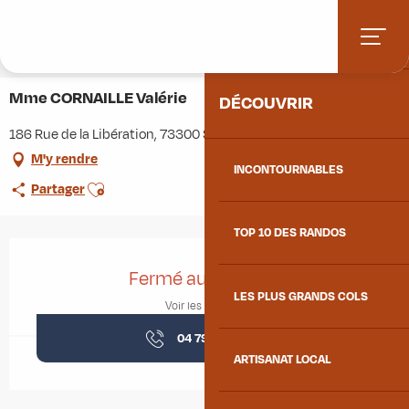
Aller
Accueil
Stations villages
Albiez-Montrond
au
ACCUEIL
Accès et informations pratiques
Commerces et services
contenu
Mme CORNAILLE Valérie
principal
Mme CORNAILLE Valérie
DÉCOUVRIR
186 Rue de la Libération, 73300 Saint-Jean-de-Maurienne
M'y rendre
INCONTOURNABLES
Ajouter aux favoris
Partager
TOP 10 DES RANDOS
Ouverture et coordonnées
Fermé aujourd'hui
LES PLUS GRANDS COLS
Voir les horaires
04 79 59 77
▒▒
ARTISANAT LOCAL