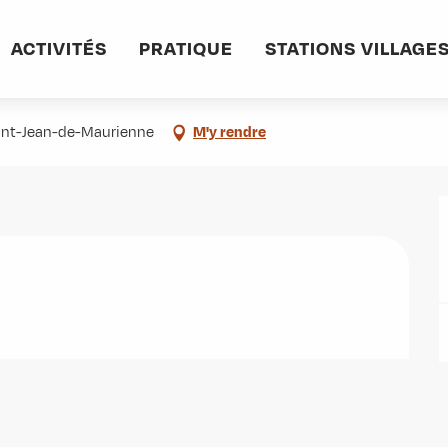
informations pratiques
Commerces et services
Mme DUVERNEY-GUICHAR
ACTIVITÉS
PRATIQUE
STATIONS VILLAGE
orie
aint-Jean-de-Maurienne
M'y rendre