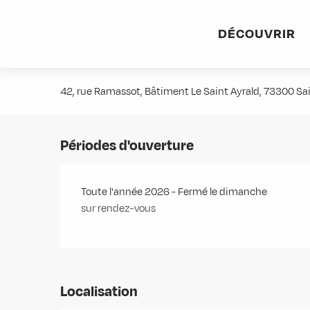
Aller
Accueil
Stations villages
Albiez-Montrond
Accès et 
au
DÉCOUVRIR
contenu
Mme DUVERNEY-GUICHARD Marj
principal
42, rue Ramassot, Bâtiment Le Saint Ayrald, 73300 S
Périodes d'ouverture
Toute l'année 2026 - Fermé le dimanche
sur rendez-vous
Localisation