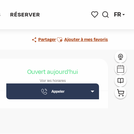
D Marjorie
FR
S
RÉSERVER
Recherche
Voir les favoris
Ajouter aux favoris
Partager
Ajouter à mes favoris
Ouverture et coordonnées
Ouvert aujourd'hui
Voir les horaires
Appeler