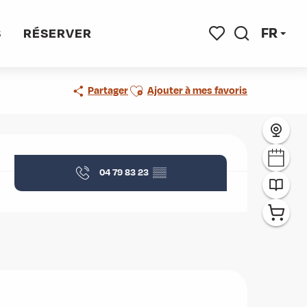
FR
S
RÉSERVER
Recherche
Voir les favoris
Ajouter aux favoris
Partager
Ajouter à mes favoris
Ouverture et coordonnées
04 79 83 23
▒▒