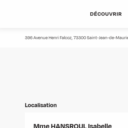
Aller
Accueil
Stations villages
Albiez-Montrond
Accès et 
au
DÉCOUVRIR
contenu
Mme HANSROUL Isabelle
principal
396 Avenue Henri Falcoz, 73300 Saint-Jean-de-Maur
Localisation
Mme HANSROUL Isabelle