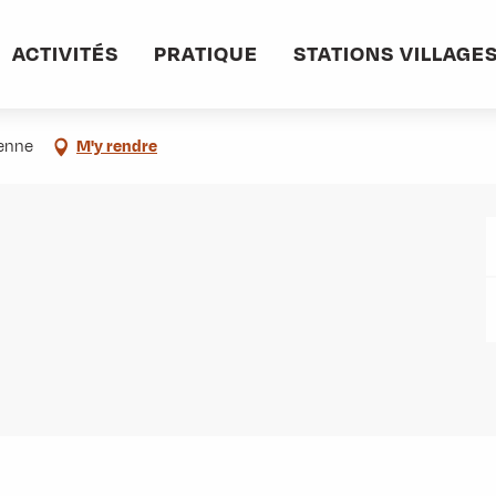
informations pratiques
Commerces et services
Mme HANSROUL Isabelle
ACTIVITÉS
PRATIQUE
STATIONS VILLAGE
ienne
M'y rendre