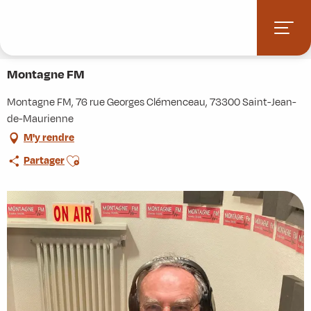
Aller
Accueil
Stations villages
Albiez-Montrond
au
Accès et informations pratiques
Commerces et services
contenu
Montagne FM
principal
Montagne FM
Montagne FM, 76 rue Georges Clémenceau, 73300 Saint-Jean-
de-Maurienne
M'y rendre
Ajouter aux favoris
Partager