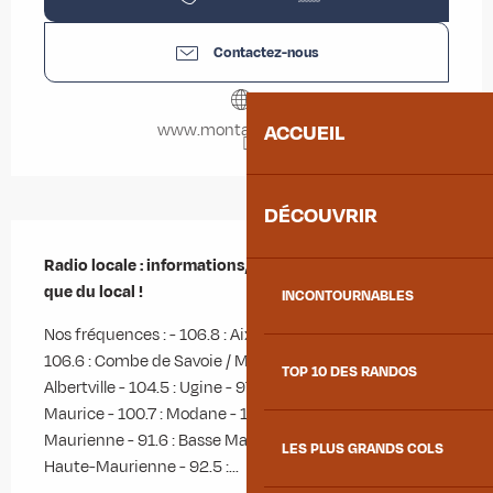
Contactez-nous
www.montagnefm.com
ACCUEIL
DÉCOUVRIR
Description
Radio locale : informations, sports, agenda, météo, 
que du local !
INCONTOURNABLES
Nos fréquences : - 106.8 : Aix-les-Bains / Chambéry - 
106.6 : Combe de Savoie / Moyenne Maurienne - 100.8 : 
TOP 10 DES RANDOS
Albertville - 104.5 : Ugine - 97 : Moûtiers - 93 : Bourg-St-
Maurice - 100.7 : Modane - 103.2 : Saint-Jean-de-
Maurienne - 91.6 : Basse Maurienne - 95.8 et 101.5 : 
LES PLUS GRANDS COLS
Haute-Maurienne - 92.5 :...