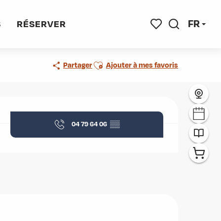
FR
S
RÉSERVER
Recherche
Voir les favoris
Ajouter aux favoris
Partager
Ajouter à mes favoris
Ouverture et coordonnées
04 79 64 06
▒▒