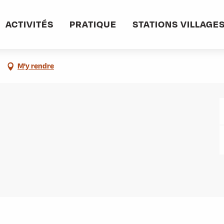
informations pratiques
Commerces et services
Mr COVAREL Gérard
ACTIVITÉS
PRATIQUE
STATIONS VILLAGE
M'y rendre