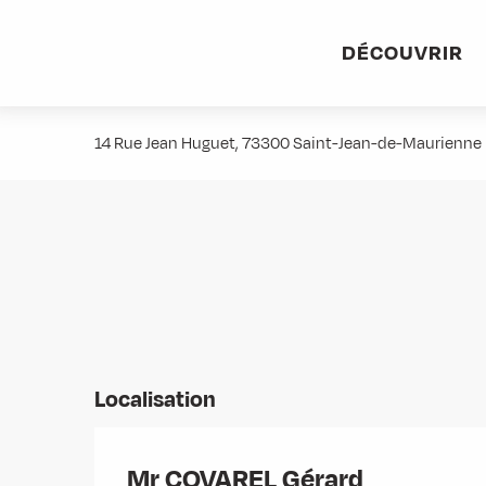
Aller
Accueil
Stations villages
Albiez-Montrond
Accès et 
au
DÉCOUVRIR
contenu
Mr COVAREL Gérard
principal
14 Rue Jean Huguet, 73300 Saint-Jean-de-Maurienne
Localisation
Mr COVAREL Gérard