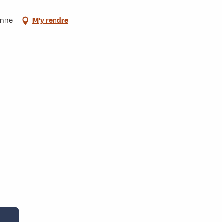
enne
M'y rendre