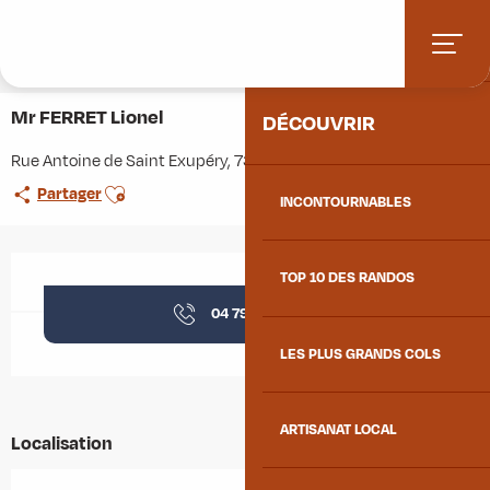
Aller
Accueil
Stations villages
Albiez-Montrond
ACCUEIL
au
Accès et informations pratiques
Commerces et services
contenu
Mr FERRET Lionel
principal
Mr FERRET Lionel
DÉCOUVRIR
Rue Antoine de Saint Exupéry, 73300 Saint-Jean-de-Maurienne
Ajouter aux favoris
Partager
INCONTOURNABLES
Ouverture et coordonnées
TOP 10 DES RANDOS
04 79 59 95
▒▒
LES PLUS GRANDS COLS
ARTISANAT LOCAL
Localisation