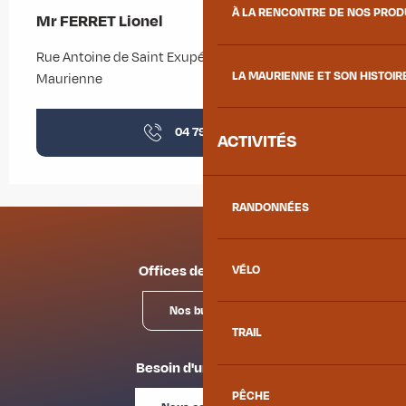
À LA RENCONTRE DE NOS PRO
Mr FERRET Lionel
Rue Antoine de Saint Exupéry, 73300 Saint-Jean-de-
LA MAURIENNE ET SON HISTOIR
Maurienne
04 79 59 95
▒▒
ACTIVITÉS
RANDONNÉES
Offices de tourisme
VÉLO
Nos bureaux
TRAIL
Besoin d'un conseil ?
PÊCHE