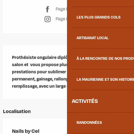
Page Facebook
LES PLUS GRANDS COLS
Page Instagram
ARTISANAT LOCAL
Description
Prothésiste ongulaire diplômée, je vous reçois au 
À LA RENCONTRE DE NOS PRO
salon et  vous propose plusieurs sortes de 
prestations pour sublimer vos ongles : vernis semi-
permanent, gainage, rallongement au chablon, 
LA MAURIENNE ET SON HISTOIR
remplissage, avec un large choix de coloris.
ACTIVITÉS
Localisation
RANDONNÉES
Nails by Cel