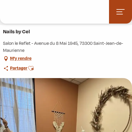
Aller
Accueil
Stations villages
Albiez-Montrond
au
Accès et informations pratiques
Commerces et services
contenu
Nails by Cel
principal
Nails by Cel
Salon le Reflet - Avenue du 8 Mai 1945, 73300 Saint-Jean-de-
Maurienne
M'y rendre
Ajouter aux favoris
Partager