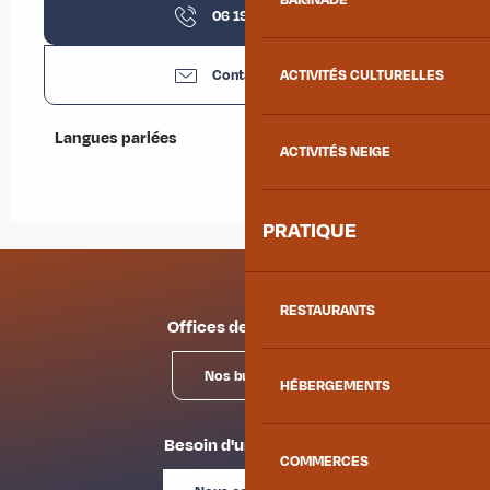
BAIGNADE
06 19 33 47
▒▒
Contactez-nous
ACTIVITÉS CULTURELLES
Langues parlées
Langues parlées
ACTIVITÉS NEIGE
PRATIQUE
RESTAURANTS
Offices de tourisme
Nos bureaux
HÉBERGEMENTS
Besoin d'un conseil ?
COMMERCES