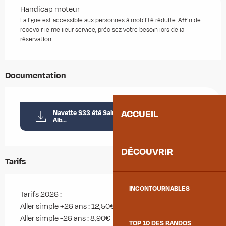
Handicap moteur
La ligne est accessible aux personnes à mobilité réduite. Affin de
recevoir le meilleur service, précisez votre besoin lors de la
réservation.
Documentation
ACCUEIL
Navette S33 été Saint-Jean-de-Maurienne <->
Alb...
DÉCOUVRIR
Tarifs
INCONTOURNABLES
Tarifs 2026 :
Aller simple +26 ans : 12,50€
Aller simple -26 ans : 8,90€
TOP 10 DES RANDOS