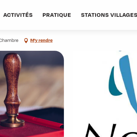
informations pratiques
Commerces et services
Office Notarial Maître Pa
ACTIVITÉS
PRATIQUE
STATIONS VILLAGE
a Chambre
M'y rendre