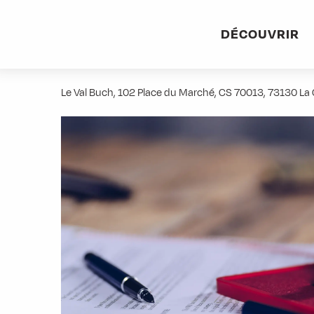
Aller
Accueil
Stations villages
Albiez-Montrond
Accès et 
au
DÉCOUVRIR
contenu
Office Notarial Maître Paul Blanc
principal
Le Val Buch, 102 Place du Marché, CS 70013, 73130 L