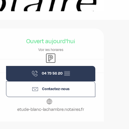
Ouverture et coordonnées
Ouvert aujourd'hui
Voir les horaires
Parking
04 79 56 20
▒▒
Contactez-nous
etude-blanc-lachambre.notaires.fr