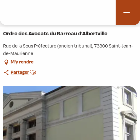
Aller
Accueil
Stations villages
Albiez-Montrond
au
Accès et informations pratiques
Commerces et services
contenu
Ordre des Avocats du Barreau d'Albertville
principal
Ordre des Avocats du Barreau d'Albertville
Rue de la Sous Préfecture (ancien tribunal), 73300 Saint-Jean-
de-Maurienne
M'y rendre
Ajouter aux favoris
Partager