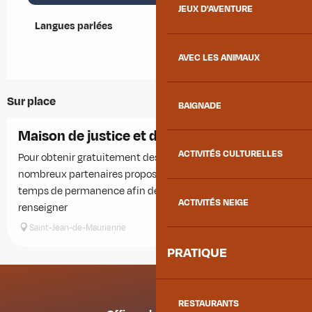
JEUX D'AVENTURE
Langues parlées
Langues parlées
AVEC LES ANIMAUX
Sur place
BAIGNADE
Maison de justice et du droit
ACTIVITÉS CULTURELLES
Pour obtenir gratuitement des réponses à vos questions, de
nombreux partenaires proposent, sur rendez-vous, des
temps de permanence afin de vous guider et de vous
ACTIVITÉS NEIGE
renseigner
Saint-Jean-de-Maurienne
PRATIQUE
RESTAURANTS