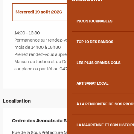
Mercredi 19 août 2026
INCONTOURNABLES
Mercredi 21 janvier 2026
14:00 - 16:30
Permanence sur rendez-vous le 3ème mercredi du
TOP 10 DES RANDOS
Mercredi 18 février 2026
mois de 14h00 à 16h30
Prenez rendez-vous auprès de l'Agent d'Accueil à la
Maison de Justice et du Droit
LES PLUS GRANDS COLS
Mercredi 18 mars 2026
sur place ou par tél. au 04.79.56.83.54
Mercredi 15 avril 2026
ARTISANAT LOCAL
Mercredi 20 mai 2026
Localisation
À LA RENCONTRE DE NOS PRO
Mercredi 17 juin 2026
Ordre des Avocats du Barreau d'Albertville
LA MAURIENNE ET SON HISTOIR
Rue de la Sous Préfecture (ancien tribunal), 73300
Mercredi 15 juillet 2026