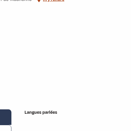
Langues parlées
Langues parlées