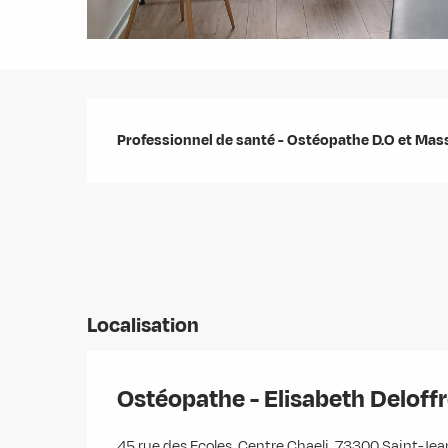
Description
Professionnel de santé - Ostéopathe D.O et Mas
Localisation
Ostéopathe - Elisabeth Deloff
45 rue des Ecoles, Centre Chaeli, 73300 Saint-J