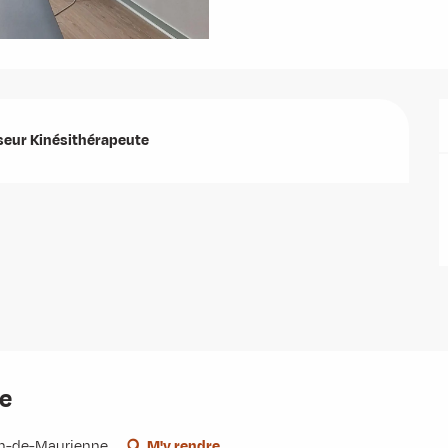
seur Kinésithérapeute
re
ean-de-Maurienne
M'y rendre