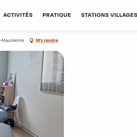
informations pratiques
Commerces et services
Ostéopathe - Elisabeth D
ACTIVITÉS
PRATIQUE
STATIONS VILLAGE
de-Maurienne
M'y rendre