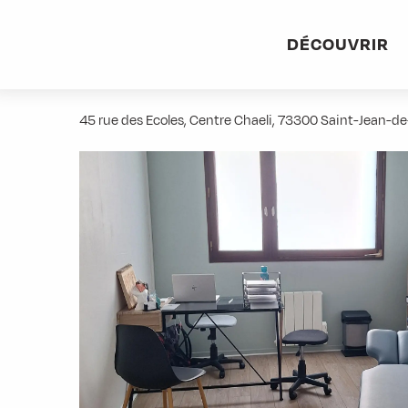
Aller
Accueil
Stations villages
Albiez-Montrond
Accès et 
au
DÉCOUVRIR
contenu
Ostéopathe - Elisabeth Deloffre
principal
45 rue des Ecoles, Centre Chaeli, 73300 Saint-Jean-