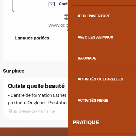
Contactez-nous
JEUX D'AVENTURE
www.oqbnails.com
AVEC LES ANIMAUX
Langues parlées
Langues parlées
BAIGNADE
Sur place
ACTIVITÉS CULTURELLES
Réservable
Oulala quelle beauté
- Centre de formation Esthétique-Ongles-cils - Vente de
ACTIVITÉS NEIGE
produit d'Onglerie - Prestations Microblading - Ongles- Cils
Saint-Jean-de-Maurienne
PRATIQUE