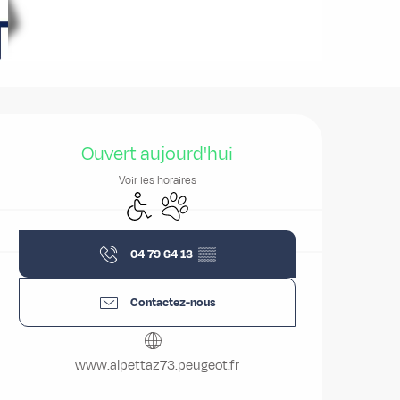
Ouverture et coordonnées
Ouvert aujourd'hui
Voir les horaires
Accès handicapés
Animaux acceptés
04 79 64 13
▒▒
Contactez-nous
www.alpettaz73.peugeot.fr