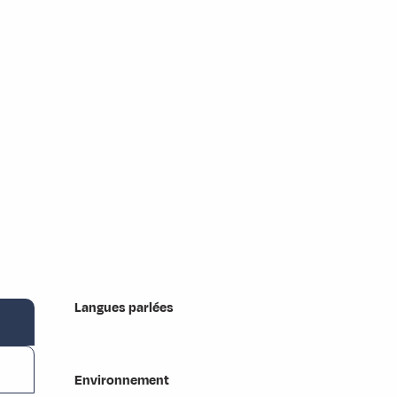
Langues parlées
Langues parlées
Environnement
Environnement