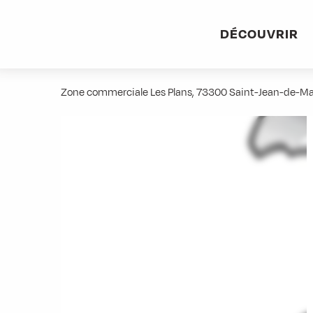
Aller
Accueil
Stations villages
Albiez-Montrond
Accès et 
au
DÉCOUVRIR
contenu
Peugeot Alpettaz
principal
Zone commerciale Les Plans, 73300 Saint-Jean-de-M