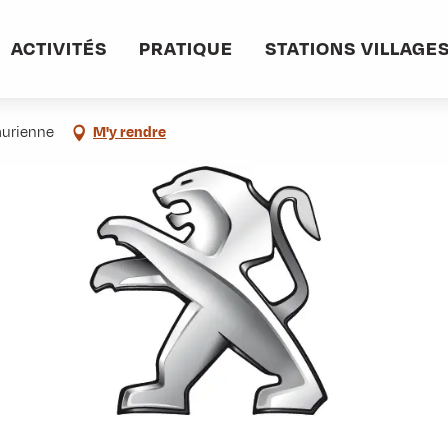
informations pratiques
Commerces et services
Peugeot Alpettaz
ACTIVITÉS
PRATIQUE
STATIONS VILLAGE
aurienne
M'y rendre