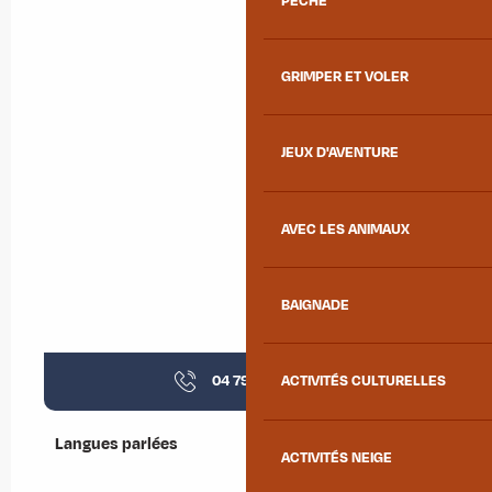
PÊCHE
GRIMPER ET VOLER
JEUX D'AVENTURE
AVEC LES ANIMAUX
BAIGNADE
04 79 56 20
▒▒
ACTIVITÉS CULTURELLES
Langues parlées
Langues parlées
ACTIVITÉS NEIGE