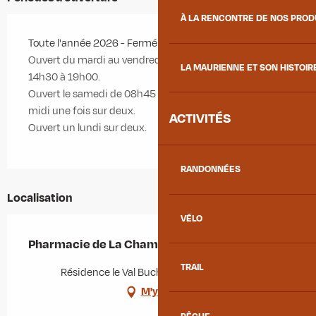
À LA RENCONTRE DE NOS PRO
Toute l'année 2026 - Fermé le dimanche
Ouvert du mardi au vendredi de 08h45 à 12h00 et de
LA MAURIENNE ET SON HISTOIR
14h30 à 19h00.
Ouvert le samedi de 08h45 à 12h00 / fermé l'après-
midi une fois sur deux.
ACTIVITÉS
Ouvert un lundi sur deux.
RANDONNÉES
Localisation
VÉLO
Pharmacie de La Chambre
TRAIL
Résidence le Val Buch, 73130 La Chambre
M'y rendre