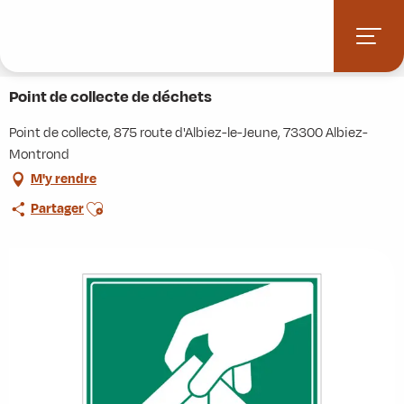
Aller
Accueil
Stations villages
Albiez-Montrond
au
Accès et informations pratiques
Commerces et services
contenu
Point de collecte de déchets
principal
Point de collecte de déchets
Point de collecte, 875 route d'Albiez-le-Jeune, 73300 Albiez-
Montrond
M'y rendre
Ajouter aux favoris
Partager