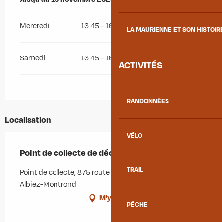
Mercredi
13:45 - 16:15
LA MAURIENNE ET SON HISTOIR
Samedi
13:45 - 16:15
ACTIVITÉS
RANDONNÉES
Localisation
VÉLO
Point de collecte de déchets
TRAIL
Point de collecte, 875 route d'Albiez-le-Jeune, 73300
Albiez-Montrond
M'y rendre
PÊCHE