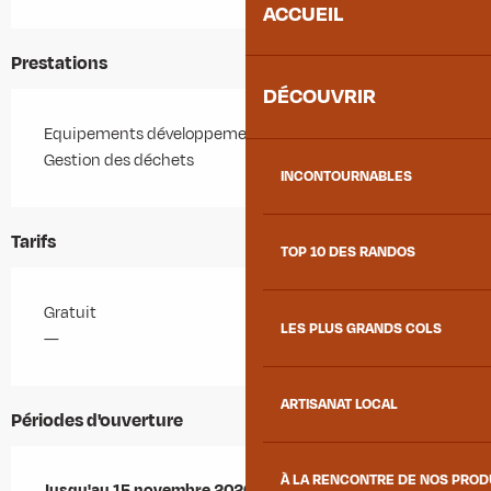
ACCUEIL
Prestations
DÉCOUVRIR
Equipements développement durable
Gestion des déchets
INCONTOURNABLES
Tarifs
TOP 10 DES RANDOS
Gratuit
LES PLUS GRANDS COLS
—
ARTISANAT LOCAL
Périodes d'ouverture
À LA RENCONTRE DE NOS PRO
Du
Jusqu'au
16 mai 2026
15 novembre 2026
au
15 novembre 2026