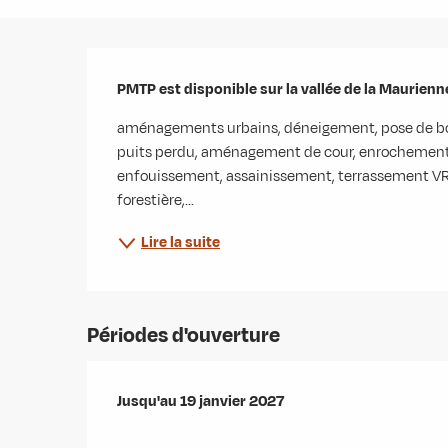
Description
PMTP est disponible sur la vallée de la Maurienn
aménagements urbains, déneigement, pose de bor
puits perdu, aménagement de cour, enrochement,
enfouissement, assainissement, terrassement VRD, 
forestière,...
Lire la suite
Périodes d'ouverture
Du
Jusqu'au
20 janvier 2026
19 janvier 2027
au
19 janvier 2027