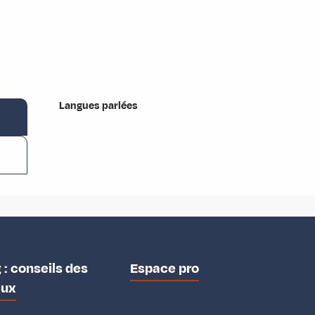
Langues parlées
Langues parlées
 : conseils des
Espace pro
aux