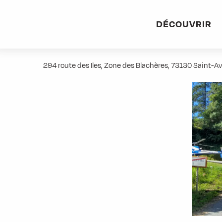
Aller
Accueil
Stations villages
Albiez-Montrond
Accès et 
au
DÉCOUVRIR
contenu
POLAUD MAURIENNE TP
principal
294 route des Iles, Zone des Blachères, 73130 Saint-Av