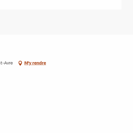
nt-Avre
M'y rendre