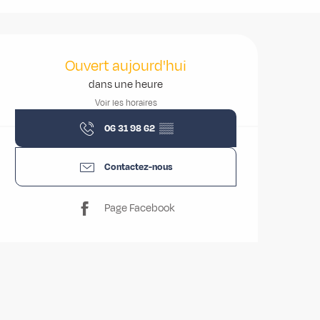
Ouverture et coordonnées
Ouvert aujourd'hui
dans une heure
Voir les horaires
06 31 98 62
▒▒
Contactez-nous
Page Facebook