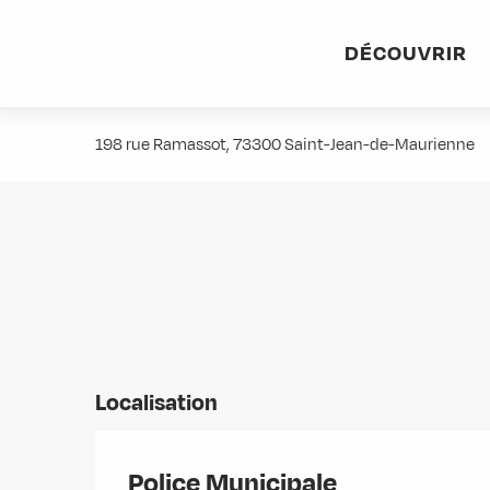
Aller
Accueil
Stations villages
Albiez-Montrond
Accès et 
au
DÉCOUVRIR
contenu
Police Municipale
principal
198 rue Ramassot, 73300 Saint-Jean-de-Maurienne
Localisation
Police Municipale