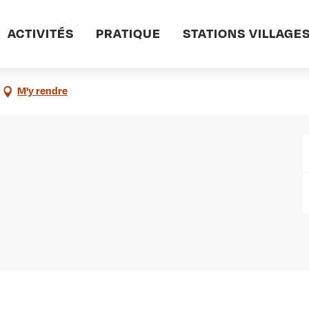
informations pratiques
Commerces et services
Police Municipale
ACTIVITÉS
PRATIQUE
STATIONS VILLAGE
M'y rendre