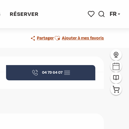
FR
S
RÉSERVER
Recherche
Voir les favoris
Ajouter aux favoris
Partager
Ajouter à mes favoris
Ouverture et coordonnées
04 79 64 07
▒▒