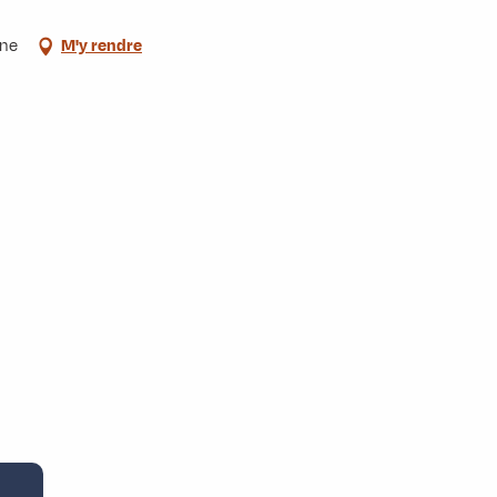
nne
M'y rendre