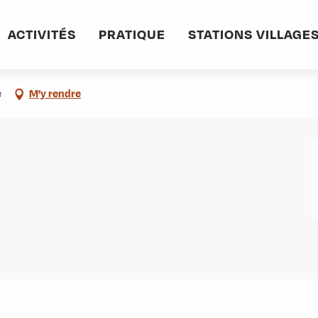
informations pratiques
Commerces et services
Pompiers
ACTIVITÉS
PRATIQUE
STATIONS VILLAGE
e
M'y rendre