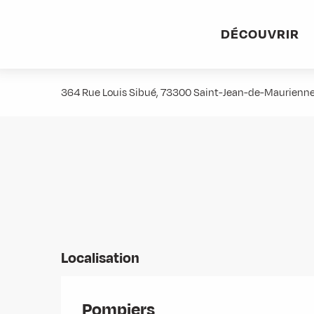
Aller
Accueil
Stations villages
Albiez-Montrond
Accès et 
au
DÉCOUVRIR
contenu
Pompiers
principal
364 Rue Louis Sibué, 73300 Saint-Jean-de-Maurienn
Localisation
Pompiers