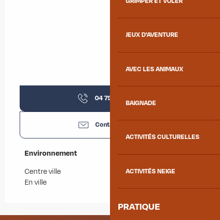
GRIMPER ET VOLER
JEUX D'AVENTURE
AVEC LES ANIMAUX
04 79 05 63
▒▒
BAIGNADE
Contactez-nous
ACTIVITÉS CULTURELLES
Environnement
Environnement
Centre ville
ACTIVITÉS NEIGE
En ville
PRATIQUE