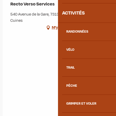
Recto Verso Services
ACTIVITÉS
540 Avenue de la Gare, 73130 Saint-Étienne-de-
Cuines
M'y rendre
RANDONNÉES
VÉLO
TRAIL
PÊCHE
GRIMPER ET VOLER