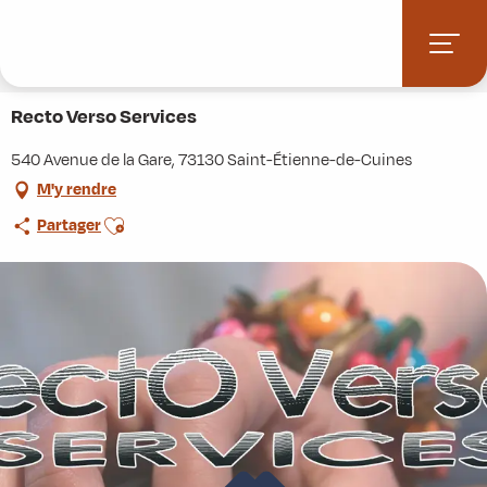
Aller
Accueil
Stations villages
Albiez-Montrond
au
Accès et informations pratiques
Commerces et services
contenu
Recto Verso Services
principal
Recto Verso Services
540 Avenue de la Gare, 73130 Saint-Étienne-de-Cuines
M'y rendre
Ajouter aux favoris
Partager