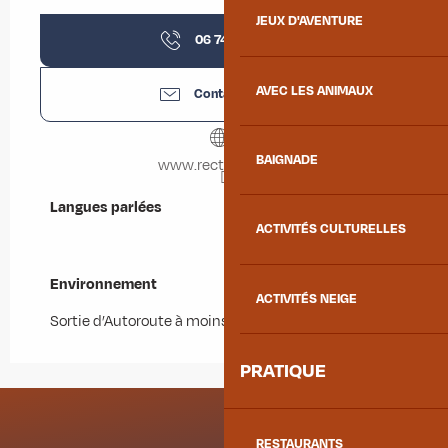
JEUX D'AVENTURE
06 74 77 73
▒▒
AVEC LES ANIMAUX
Contactez-nous
BAIGNADE
www.rectoverso.biz
Langues parlées
Langues parlées
ACTIVITÉS CULTURELLES
Environnement
Environnement
ACTIVITÉS NEIGE
Sortie d’Autoroute à moins de 5 km
PRATIQUE
RESTAURANTS