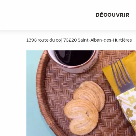
Aller
Accueil
Stations villages
Albiez-Montrond
Accès et 
au
DÉCOUVRIR
contenu
Renoué - Artisanat textile
principal
1393 route du col, 73220 Saint-Alban-des-Hurtières