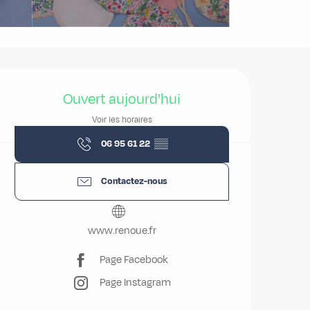
Ouverture et coordonnées
Ouvert aujourd'hui
Voir les horaires
06 95 61 22
▒▒
Contactez-nous
www.renoue.fr
Page Facebook
Page Instagram