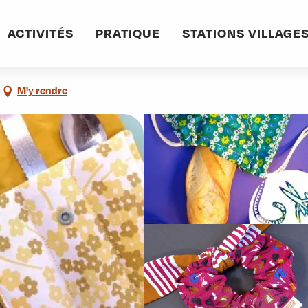
informations pratiques
Commerces et services
Renoué - Artisanat textil
ACTIVITÉS
PRATIQUE
STATIONS VILLAGE
M'y rendre