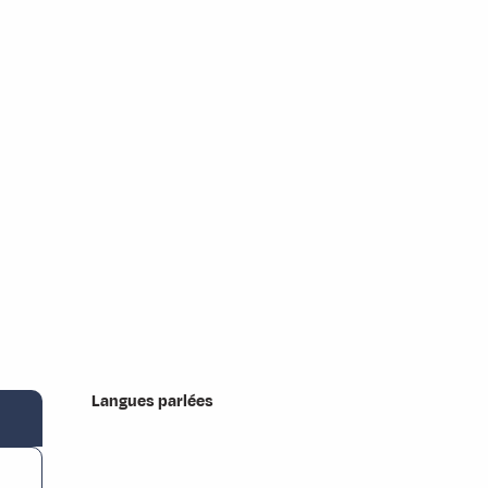
Langues parlées
Langues parlées