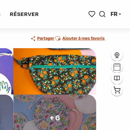
e
FR
S
RÉSERVER
Recherche
Voir les favoris
Ajouter aux favoris
Partager
Ajouter à mes favoris
+ 6