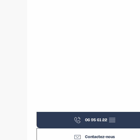
06 95 61 22
▒▒
Contactez-nous