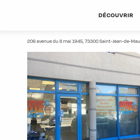
Aller
Accueil
Stations villages
Albiez-Montrond
Accès et 
au
DÉCOUVRIR
contenu
Ride to the future
principal
206 avenue du 8 mai 1945, 73300 Saint-Jean-de-Mau