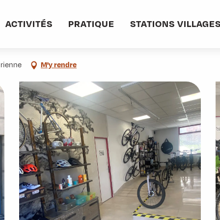
informations pratiques
Commerces et services
Ride to the future
ACTIVITÉS
PRATIQUE
STATIONS VILLAGE
rienne
M'y rendre