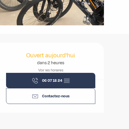
Ouverture et coordonnées
Ouvert aujourd'hui
dans 2 heures
Voir les horaires
06 07 18 24
▒▒
Contactez-nous