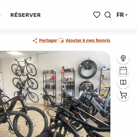
FR
S
RÉSERVER
Recherche
Voir les favoris
Ajouter aux favoris
Partager
Ajouter à mes favoris