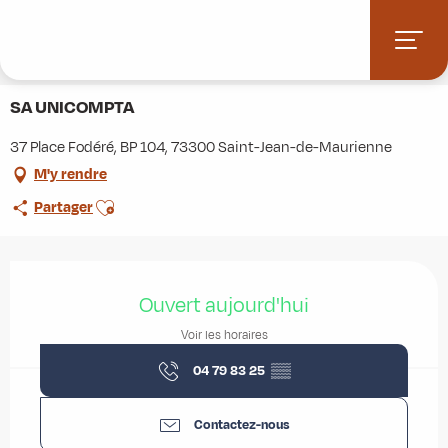
Aller
Accueil
Stations villages
Albiez-Montrond
au
Accès et informations pratiques
Commerces et services
contenu
SA UNICOMPTA
principal
SA UNICOMPTA
37 Place Fodéré, BP 104, 73300 Saint-Jean-de-Maurienne
M'y rendre
Ajouter aux favoris
Partager
Ouverture et coordonnées
Ouvert aujourd'hui
Voir les horaires
04 79 83 25
▒▒
Contactez-nous