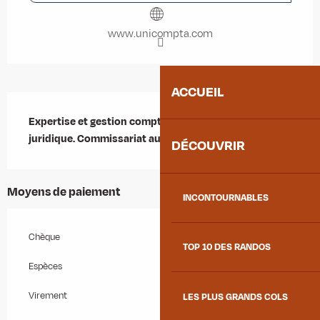
www.unicompta.com
ACCUEIL
Description
Expertise et gestion comptable, sociale, fiscale et 
juridique. Commissariat aux comptes
DÉCOUVRIR
Moyens de paiement
INCONTOURNABLES
Chèque
TOP 10 DES RANDOS
Espèces
Virement
LES PLUS GRANDS COLS