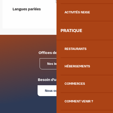
Langues parlées
Langues parlées
ACTIVITÉS NEIGE
PRATIQUE
RESTAURANTS
Offices de tourisme
Nos bureaux
HÉBERGEMENTS
Besoin d'un conseil ?
COMMERCES
Nous contacter
COMMENT VENIR ?