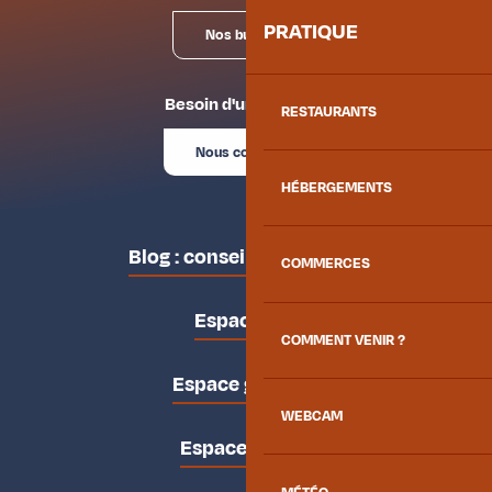
PRATIQUE
Nos bureaux
Besoin d'un conseil ?
RESTAURANTS
Nous contacter
HÉBERGEMENTS
Blog : conseils des locaux
COMMERCES
Espace pro
COMMENT VENIR ?
Espace groupes
WEBCAM
Espace presse