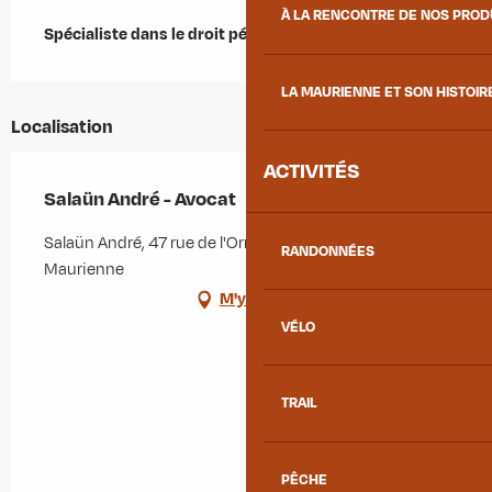
Description
À LA RENCONTRE DE NOS PRO
Spécialiste dans le droit pénal et le droit immobilier
LA MAURIENNE ET SON HISTOIR
Localisation
ACTIVITÉS
Salaün André - Avocat
Salaün André, 47 rue de l'Orme, 73300 Saint-Jean-de-
RANDONNÉES
Maurienne
M'y rendre
VÉLO
TRAIL
PÊCHE