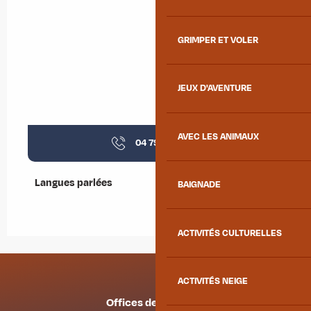
GRIMPER ET VOLER
JEUX D'AVENTURE
AVEC LES ANIMAUX
04 79 64 11
▒▒
Langues parlées
Langues parlées
BAIGNADE
ACTIVITÉS CULTURELLES
ACTIVITÉS NEIGE
Offices de tourisme