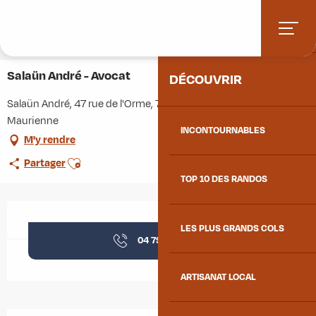
Aller
Accueil
Stations villages
Albiez-Montrond
ACCUEIL
au
Accès et informations pratiques
Commerces et services
contenu
Salaün André - Avocat
principal
Salaün André - Avocat
DÉCOUVRIR
Salaün André, 47 rue de l'Orme, 73300 Saint-Jean-de-
Maurienne
INCONTOURNABLES
M'y rendre
Ajouter aux favoris
Partager
TOP 10 DES RANDOS
Ouverture et coordonnées
LES PLUS GRANDS COLS
04 79 64 11
▒▒
ARTISANAT LOCAL