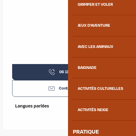
GRIMPER ET VOLER
JEUX D'AVENTURE
AVEC LES ANIMAUX
BAIGNADE
06 11 40 36
▒▒
Contactez-nous
ACTIVITÉS CULTURELLES
Langues parlées
Langues parlées
ACTIVITÉS NEIGE
PRATIQUE