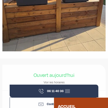
Ouverture et coordonnées
Ouvert aujourd'hui
Voir les horaires
06 11 40 36
▒▒
Contactez-nous
ACCUEIL