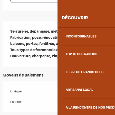
DÉCOUVRIR
Description
Serrurerie, dépannage, métallerie, menuiserie

INCONTOURNABLES
Fabrication, pose, rénovation, portails automatiques, 
balcons, portes, fenêtres, escaliers, etc...

Tous types de ferronnerie et soudure.

TOP 10 DES RANDOS
Couverture, charpente, zinguerie, bardage.
LES PLUS GRANDS COLS
Moyens de paiement
ARTISANAT LOCAL
Chèque
Espèces
À LA RENCONTRE DE NOS PRO